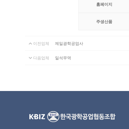
홈페이지
주생산품
이전업체
제일광학공업사
다음업체
일석무역