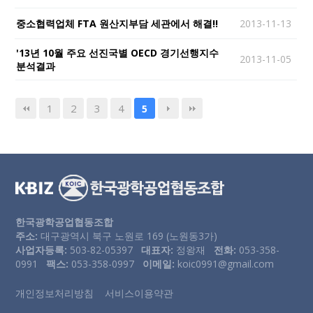
중소협력업체 FTA 원산지부담 세관에서 해결!!
2013-11-13
'13년 10월 주요 선진국별 OECD 경기선행지수
2013-11-05
분석결과
1
2
3
4
5
한국광학공업협동조합
주소:
대구광역시 북구 노원로 169 (노원동3가)
사업자등록:
503-82-05397
대표자:
정왕재
전화:
053-358-
0991
팩스:
053-358-0997
이메일:
koic0991@gmail.com
개인정보처리방침
서비스이용약관