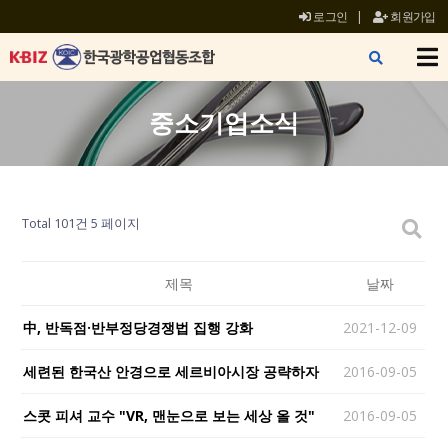
로그인
|
회원가입
X
중소기업소식
Total 101건
5 페이지
제목
날짜
中, 반독점·반부정당경쟁법 집행 강화
2021-12-09
세련된 한국산 안경으로 세르비아시장 공략하자
2016-09-05
스콧 피셔 교수 "VR, 맨눈으로 보는 세상 올 것"
2016-09-05