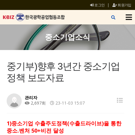
로그인
|
회원가입
X
중소기업소식
중기부)향후 3년간 중소기업
정책 보도자료
관리자
2,697회
23-11-03 15:07
1)중소기업 수출주도정책(수출드라이브)을 통한
중소.벤처 50+비전 달성