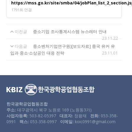
https://mss.go.kr/site/smba/04/jobPlan_list_2_section.j
1791회 연결
이전글
중소기업 조사통계시스템 뉴스레터 안내
23.11.22
다음글
중소벤처기업연구원)[보도자료] 중국 유커 유
입과 중소·소상공인 대응 전략
23.11.01
한국광학공업협동조합
주소:
대구광역시 북구 노원로 169 (노원동3가)
사업자등록:
503-82-05397
대표자:
정왕재
전화:
053-358-
0991
팩스:
053-358-0997
이메일:
koic0991@gmail.com