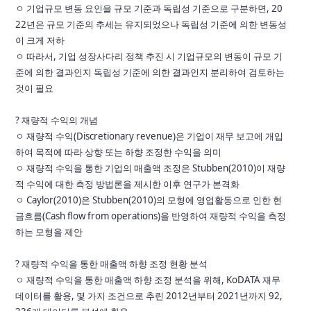
ㅇ 기업규모 변동 요인을 규모 기준과 독립성 기준으로 구분하면, 20
22년은 규모 기준의
추세는 유지되었으나 독립성 기준에 의한 변동성
이 크게 저하
ㅇ 따라서, 기업 성장사다리 정책 추진 시 기업규모의 변동이 규모 기
준에 의한 결과인지
독립성 기준에 의한 결과인지 분리하여 검토하는
것이 필요
? 재량적 수익의 개념
ㅇ 재량적 수익(Discretionary revenue)은 기업이 재무 보고에 개입
하여 목적에 따라
상향 또는 하향 조정한 수익을 의미
ㅇ 재량적 수익을 통한 기업의 매출액 조정은 Stubben(2010)이 재량
적 수익에 대한 측정
방법론을 제시한 이후 연구가 본격화
ㅇ Caylor(2010)은 Stubben(2010)의 모형에 영업활동으로 인한 현
금흐름(Cash flow
from operations)을 반영하여 재량적 수익을 측정
하는 모형을 제안
? 재량적 수익을 통한 매출액 하향 조정 현황 분석
ㅇ 재량적 수익을 통한 매출액 하향 조정 분석을 위해, KoDATA 재무
데이터를 활용,
몇 가지 조건으로 추린 2012년부터 2021년까지 92,