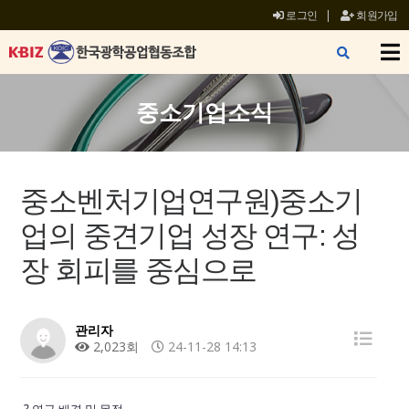
로그인
|
회원가입
X
중소기업소식
중소벤처기업연구원)중소기
업의 중견기업 성장 연구: 성
장 회피를 중심으로
관리자
2,023회
24-11-28 14:13