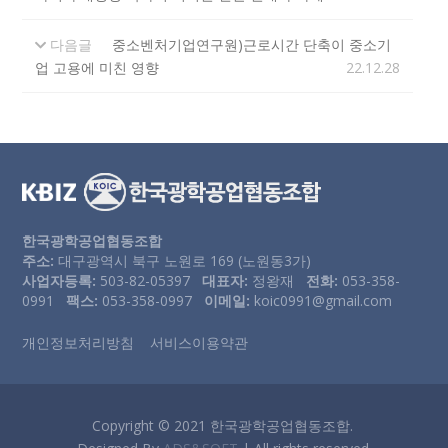
다음글
중소벤처기업연구원)근로시간 단축이 중소기
업 고용에 미친 영향
22.12.28
한국광학공업협동조합
주소:
대구광역시 북구 노원로 169 (노원동3가)
사업자등록:
503-82-05397
대표자:
정왕재
전화:
053-358-
0991
팩스:
053-358-0997
이메일:
koic0991@gmail.com
개인정보처리방침
서비스이용약관
Copyright © 2021 한국광학공업협동조합.