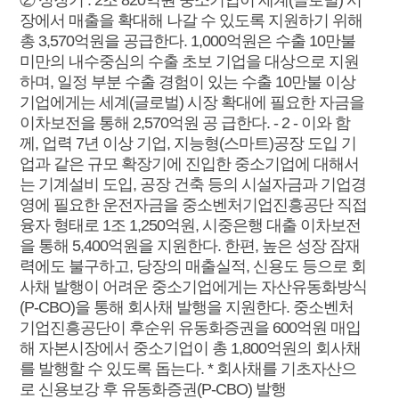
② 성장기 : 2조 820억원 중소기업이 세계(글로벌) 시
장에서 매출을 확대해 나갈 수 있도록 지원하기 위해
총 3,570억원을 공급한다. 1,000억원은 수출 10만불
미만의 내수중심의 수출 초보 기업을 대상으로 지원
하며, 일정 부분 수출 경험이 있는 수출 10만불 이상
기업에게는 세계(글로벌) 시장 확대에 필요한 자금을
이차보전을 통해 2,570억원 공 급한다. - 2 - 이와 함
께, 업력 7년 이상 기업, 지능형(스마트)공장 도입 기
업과 같은 규모 확장기에 진입한 중소기업에 대해서
는 기계설비 도입, 공장 건축 등의 시설자금과 기업경
영에 필요한 운전자금을 중소벤처기업진흥공단 직접
융자 형태로 1조 1,250억원, 시중은행 대출 이차보전
을 통해 5,400억원을 지원한다. 한편, 높은 성장 잠재
력에도 불구하고, 당장의 매출실적, 신용도 등으로 회
사채 발행이 어려운 중소기업에게는 자산유동화방식
(P-CBO)을 통해 회사채 발행을 지원한다. 중소벤처
기업진흥공단이 후순위 유동화증권을 600억원 매입
해 자본시장에서 중소기업이 총 1,800억원의 회사채
를 발행할 수 있도록 돕는다. * 회사채를 기초자산으
로 신용보강 후 유동화증권(P-CBO) 발행