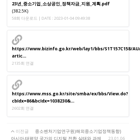
23년_중소기업_소상공인_정책자금_지원_계획.pdf
(382.5K)
58회 다운로드 | DATE : 2023-01-04 09:49:38
https://www.bizinfo.go.kr/web/lay1/bbs/S1T157C158/AU
artic…
2135회 연결
https://www.mss.go.kr/site/smba/ex/bbs/View.do?
cbIdx=86&bcIdx=1038230&…
2602회 연결
이전글
중소벤처기업연구원)해외중소기업정책동향)
아시아.태평양 국가의 디지털 전환 실태와 과제
23.01.06