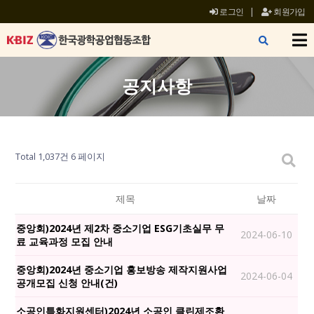
로그인
|
회원가입
X
공지사항
Total 1,037건
6 페이지
제목
날짜
중앙회)2024년 제2차 중소기업 ESG기초실무 무
2024-06-10
료 교육과정 모집 안내
중앙회)2024년 중소기업 홍보방송 제작지원사업
2024-06-04
공개모집 신청 안내(건)
소공인특화지원센터)2024년 소공인 클린제조환