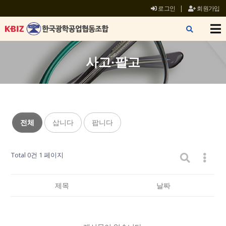
로그인
|
회원가입
X
사고·팔고
전체
삽니다
팝니다
Total 0건
1 페이지
제목
날짜