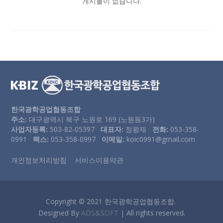
게시물이 없습니다.
한국광학공업협동조합
주소:
대구광역시 북구 노원로 169 (노원동3가)
사업자등록:
503-82-05397
대표자:
정왕재
전화:
053-358-
0991
팩스:
053-358-0997
이메일:
koic0991@gmail.com
개인정보처리방침
서비스이용약관
Copyright © 2021 한국광학공업협동조합.
Designed By
ADS&SOFT
| All rights reserved.