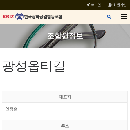
로그인
|
회원가입
X
조합원정보
광성옵티칼
대표자
안광훈
주소