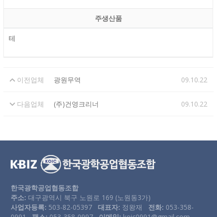
주생산품
테
이전업체
광원무역
09.10.22
다음업체
(주)건영크리너
09.10.22
한국광학공업협동조합
주소:
대구광역시 북구 노원로 169 (노원동3가)
사업자등록:
503-82-05397
대표자:
정왕재
전화:
053-358-
0991
팩스:
053-358-0997
이메일:
koic0991@gmail.com