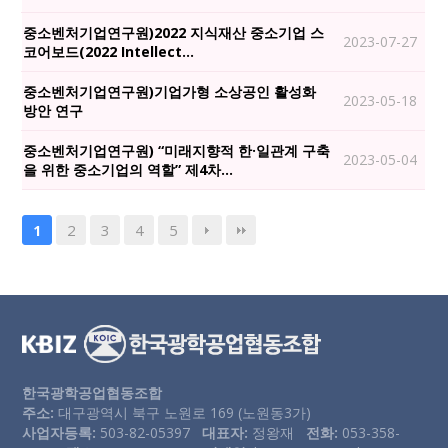
중소벤처기업연구원)2022 지식재산 중소기업 스
2023-07-27
코어보드(2022 Intellect…
중소벤처기업연구원)기업가형 소상공인 활성화
2023-05-18
방안 연구
중소벤처기업연구원) “미래지향적 한·일관계 구축
2023-05-04
을 위한 중소기업의 역할” 제4차…
2
3
4
5
1
한국광학공업협동조합
주소:
대구광역시 북구 노원로 169 (노원동3가)
사업자등록:
503-82-05397
대표자:
정왕재
전화:
053-358-