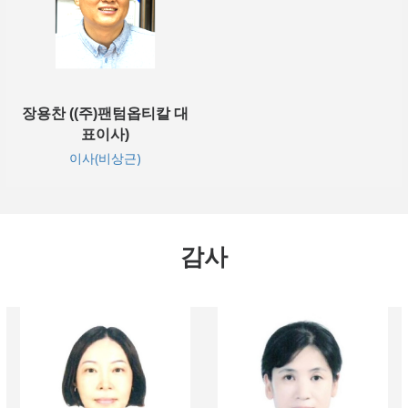
장용찬 ((주)팬텀옵티칼 대
표이사)
이사(비상근)
감사