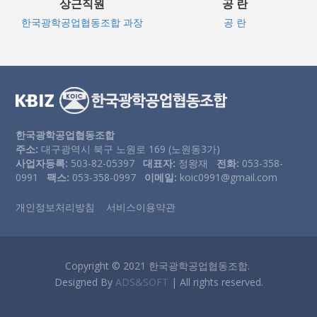
상근직원
공 란
한국광학공업협동조합 과장
공 란
한국광학공업협동조합
주소:
대구광역시 북구 노원로 169 (노원동3가)
사업자등록:
503-82-05397
대표자:
정왕재
전화:
053-358-
0991
팩스:
053-358-0997
이메일:
koic0991@gmail.com
개인정보처리방침
서비스이용약관
Copyright © 2021 한국광학공업협동조합.
Designed By
ADS&SOFT
| All rights reserved.