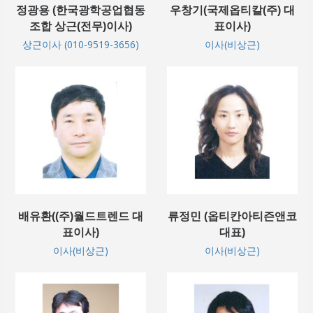
정광용 (한국광학공업협동
우창기(국제옵티칼(주) 대
조합 상근(전무)이사)
표이사)
상근이사 (010-9519-3656)
이사(비상근)
배유환((주)월드트렌드 대
류정민 (옵티칸아티즌앤코
표이사)
대표)
이사(비상근)
이사(비상근)