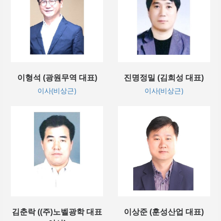
이형석 (광원무역 대표)
진명정밀 (김희성 대표)
이사(비상근)
이사(비상근)
김춘락 ((주)노벨광학 대표
이상준 (훈성산업 대표)