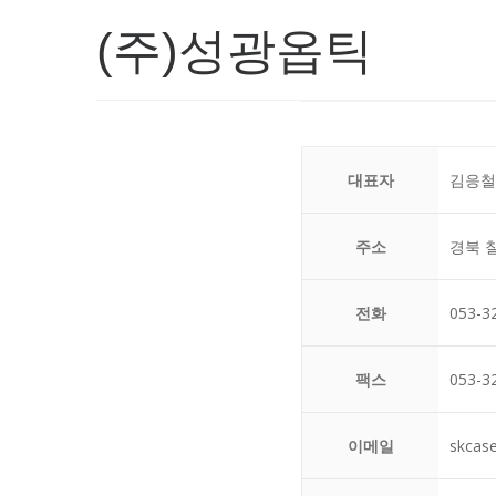
(주)성광옵틱
대표자
김응철,
주소
경북 칠
전화
053-3
팩스
053-3
이메일
skcas