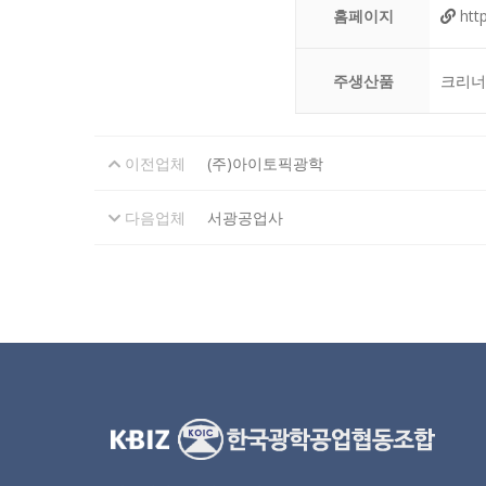
홈페이지
htt
주생산품
크리너
이전업체
(주)아이토픽광학
다음업체
서광공업사