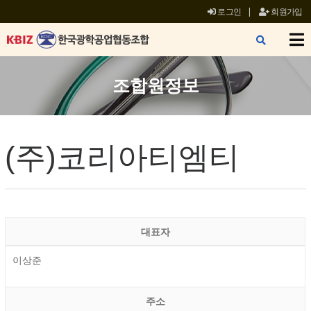
로그인
|
회원가입
X
조합원정보
(주)코리아티엠티
대표자
이상준
주소