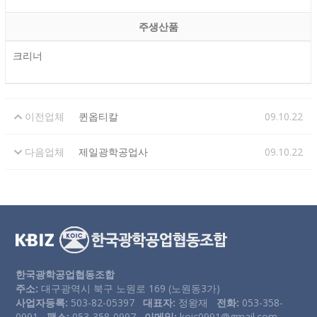
주생산품
크리너
이전업체
퀸옵티칼
09.10.22
다음업체
제일광학공업사
09.10.22
한국광학공업협동조합
주소:
대구광역시 북구 노원로 169 (노원동3가)
사업자등록:
503-82-05397
대표자:
정왕재
전화:
053-358-
0991
팩스:
053-358-0997
이메일:
koic0991@gmail.com