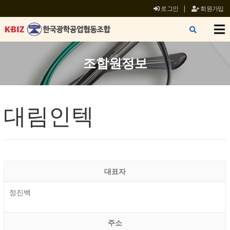
로그인
|
회원가입
X
조합원정보
대림인텍
대표자
정진백
주소