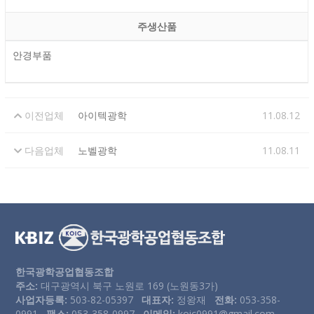
주생산품
안경부품
이전업체
아이텍광학
11.08.12
다음업체
노벨광학
11.08.11
한국광학공업협동조합
주소:
대구광역시 북구 노원로 169 (노원동3가)
사업자등록:
503-82-05397
대표자:
정왕재
전화:
053-358-
0991
팩스:
053-358-0997
이메일:
koic0991@gmail.com